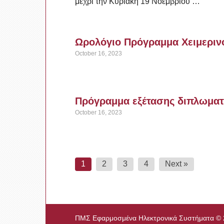
μέχρι την Κυριακή 19 Νοεμβρίου …
Ωρολόγιο Πρόγραμμα Χειμεριν
October 16, 2023
Πρόγραμμα εξέτασης διπλωματ
October 16, 2023
Posts
1
2
3
4
Next »
navigation
ΠΜΣ Εφαρμοσμένα Ηλεκτρονικά Συστήματα
© 