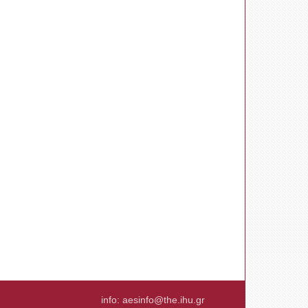
info:
aesinfo@the.ihu.gr