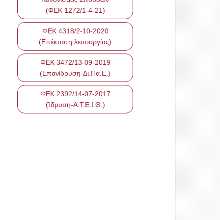
(ΦΕΚ 1272/1-4-21)
ΦΕΚ 4318/2-10-2020
(Επέκταση λειτουργίας)
ΦΕΚ 3472/13-09-2019
(Επανίδρυση-Δι.Πα.Ε.)
ΦΕΚ 2392/14-07-2017
(Ίδρυση-Α.Τ.Ε.Ι.Θ.)