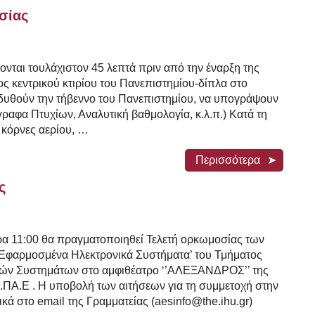
σίας
ονται τουλάχιστον 45 λεπτά πριν από την έναρξη της
ος κεντρικού κτιρίου του Πανεπιστημίου-δίπλα στο
ενδυθούν την τήβεννο του Πανεπιστημίου, να υπογράψουν
γραφα Πτυχίων, Αναλυτική βαθμολογία, κ.λ.π.) Κατά τη
 κόρνες αερίου, …
Περισσότερα
ς
α 11:00 θα πραγματοποιηθεί Τελετή ορκωμοσίας των
‘Εφαρμοσμένα Ηλεκτρονικά Συστήματα’ του Τμήματος
κών Συστημάτων στο αμφιθέατρο ‘’ΑΛΕΞΑΝΔΡΟΣ’’ της
.ΠΑ.Ε . Η υποβολή των αιτήσεων για τη συμμετοχή στην
κά στο email της Γραμματείας (aesinfo@the.ihu.gr)