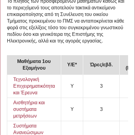
Το πλήθος των προσφερόμενων μαθημάτων καθώς και
το περιεχόμενό τους αποτελούν τακτικά αντικείμενο
επικαιροποίησης από τη Συνέλευση του οικείου
Τμήματος προκειμένου το ΠΜΣ να ανταποκρίνεται κάθε
φορά στις εξελίξεις τόσο του συγκεκριμένου γνωστικού
πεδίου όσο και γενικότερα της Επιστήμης της
Ηλεκτρονικής, αλλά και της αγοράς εργασίας.
Μαθήματα 1ου
Π
Υ/Ε*
Ώρες/εβδ.
Εξαμήνου
(EC
Τεχνολογική
Επιχειρηματικότητα
Υ
3
7,
και Έρευνα
Αισθητήρια και
συστήματα
Υ
3
7,
μετρήσεων
Συστήματα
Ανανεώσιμων