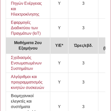
Πηγών Ενέργειας
Υ
3
7,
και
Ηλεκτροκίνησης
Εφαρμογές
Διαδικτύου των
Υ
3
7,
Πραγμάτων (IοT)
Μαθήματα 2ου
Π
Υ/Ε*
Ώρες/εβδ.
Εξαμήνου
(EC
Σχεδιασμός
Ενσωματωμένων
Υ
3
7,
Συστημάτων
Αλγόριθμοι και
προγραμματισμός
Υ
3
7,
κινητών συσκευών
Βιομηχανικοί
ελεγκτές και
συστήματα
Υ
3
7,