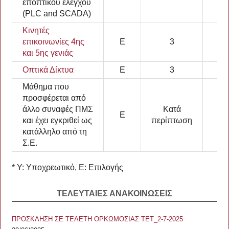
εποπτικού ελέγχου
(PLC and SCADA)
Κινητές
επικοινωνίες 4ης
Ε
3
7,
και 5ης γενιάς
Οπτικά Δίκτυα
Ε
3
7,
Μάθημα που
προσφέρεται από
άλλο συναφές ΠΜΣ
Κατά
Ε
7,
και έχει εγκριθεί ως
περίπτωση
κατάλληλο από τη
Σ.Ε.
* Υ: Υποχρεωτικό, Ε: Επιλογής
ΤΕΛΕΥΤΑΙΕΣ ΑΝΑΚΟΙΝΩΣΕΙΣ
ΠΡΟΣΚΛΗΣΗ ΣΕ ΤΕΛΕΤΗ ΟΡΚΩΜΟΣΙΑΣ ΤΕΤ_2-7-2025